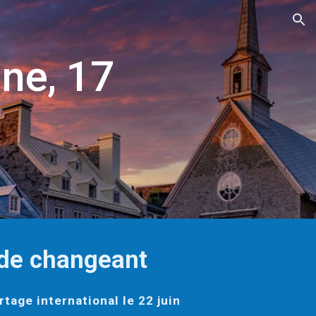
ion
gne, 17
nde changeant
rtage international le 22 juin