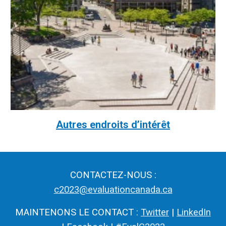
Autres endroits d’intérêt
CONTACTEZ-NOUS :
c2023@evaluationcanada.ca
MAINTENONS LE CONTACT :
Twitter
|
LinkedIn